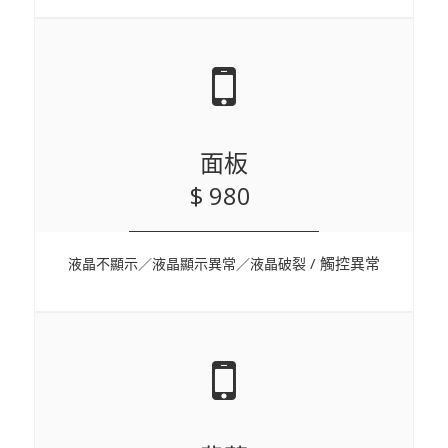
面板
$ 980
/ 觸控異常
液晶不顯示／液晶顯示異常／液晶破裂